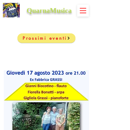
QuarnaMusica
Prossimi eventi