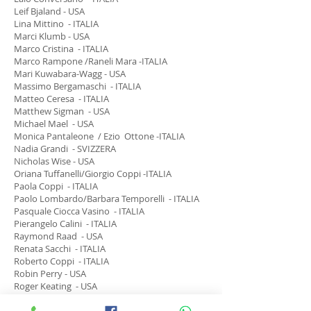
Leif Bjaland - USA
Lina Mittino - ITALIA
Marci Klumb - USA
Marco Cristina - ITALIA
Marco Rampone /Raneli Mara -ITALIA
Mari Kuwabara-Wagg - USA
Massimo Bergamaschi - ITALIA
Matteo Ceresa - ITALIA
Matthew Sigman - USA
Michael Mael - USA
Monica Pantaleone / Ezio Ottone -ITALIA
Nadia Grandi - SVIZZERA
Nicholas Wise - USA
Oriana Tuffanelli/Giorgio Coppi -ITALIA
Paola Coppi - ITALIA
Paolo Lombardo/Barbara Temporelli - ITALIA
Pasquale Ciocca Vasino - ITALIA
Pierangelo Calini - ITALIA
Raymond Raad - USA
Renata Sacchi - ITALIA
Roberto Coppi - ITALIA
Robin Perry - USA
Roger Keating - USA
Rosa Lucente - ITALIA