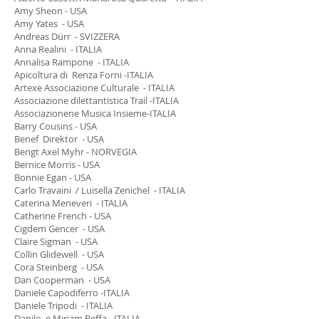
Amy Sheon - USA
Amy Yates - USA
Andreas Dürr - SVIZZERA
Anna Realini - ITALIA
Annalisa Rampone - ITALIA
Apicoltura di Renza Forni -ITALIA
Artexe Associazione Culturale - ITALIA
Associazione dilettantistica Trail -ITALIA
Associazionene Musica Insieme-ITALIA
Barry Cousins - USA
Benef Direktor - USA
Bengt Axel Myhr - NORVEGIA
Bernice Morris - USA
Bonnie Egan - USA
Carlo Travaini / Luisella Zenichel - ITALIA
Caterina Meneveri - ITALIA
Catherine French - USA
Cigdem Gencer - USA
Claire Sigman - USA
Collin Glidewell - USA
Cora Steinberg - USA
Dan Cooperman - USA
Daniele Capodiferro -ITALIA
Daniele Tripodi - ITALIA
Danilo e Miriam Beffa - ITALIA