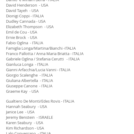
David Henderson - USA
David Tayeh - USA
Dionigi Coppi - ITALIA
Dudley Cannada - USA
Elizabeth Thompson - USA
Emil de Cou - USA
Ernie Brock - USA
Fabio Oglina - ITALIA
Famiglia Longa/Martina/Bianchi -ITALIA
Franco Pallotta / Anna Maria Briatta - ITALIA
Gabriele Oglina / Stefania Cerutti - ITALIA
Gianluca Longa - ITALIA
Gianni Arfacchia/Lucia Vanni - ITALIA
Giorgio Scalenghe - ITALIA
Giuliana Albertella - ITALIA
Giuseppe Canone - ITALIA
Graeme Kay - USA
Gualtiero De Monti/Edes Rovis - ITALIA
Hannah Seabury - USA
Janice Lee - USA
Jeremy Benstein - ISRAELE
Karen Seabury - USA
Kim Richardson - USA
Lalo Conversano - ITALIA