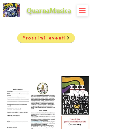
QuarnaMusica
Prossimi eventi