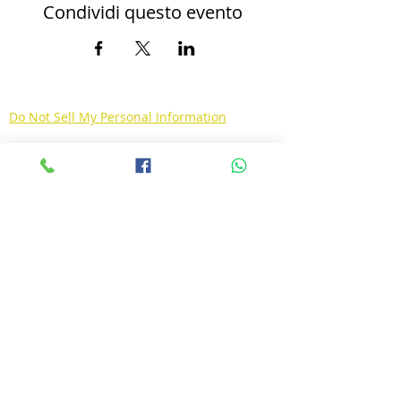
Condividi questo evento
Do Not Sell My Personal Information
© 2026 by Quarna un Paese per la Musica Piazza
Municipio, 3
28896 Quarna Sotto VB - Italy
quarnamusica@gmail.com