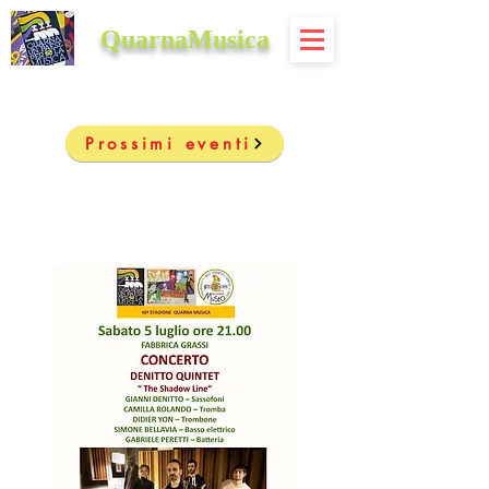
QuarnaMusica
Prossimi eventi