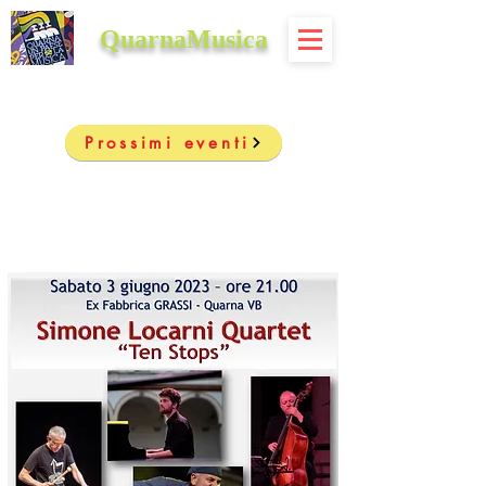
QuarnaMusica
Prossimi eventi