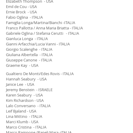
Elizabeth Thompson - USA
Emil de Cou - USA
Ernie Brock - USA
Fabio Oglina - ITALIA
Famiglia Longa/Martina/Bianchi -ITALIA
Franco Pallotta / Anna Maria Briatta - ITALIA
Gabriele Oglina / Stefania Cerutti - ITALIA
Gianluca Longa - ITALIA
Gianni Arfacchia/Lucia Vanni - ITALIA
Giorgio Scalenghe - ITALIA
Giuliana Albertella - ITALIA
Giuseppe Canone - ITALIA
Graeme Kay - USA
Gualtiero De Monti/Edes Rovis - ITALIA
Hannah Seabury - USA
Janice Lee - USA
Jeremy Benstein - ISRAELE
Karen Seabury - USA
Kim Richardson - USA
Lalo Conversano - ITALIA
Leif Bjaland - USA
Lina Mittino - ITALIA
Marci Klumb - USA
Marco Cristina - ITALIA
Marco Rampone /Raneli Mara -ITALIA