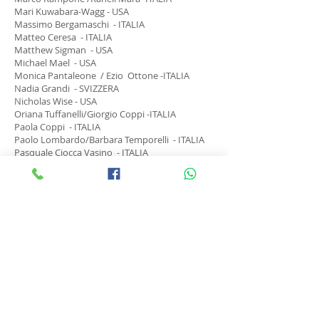
Mari Kuwabara-Wagg - USA
Massimo Bergamaschi - ITALIA
Matteo Ceresa - ITALIA
Matthew Sigman - USA
Michael Mael - USA
Monica Pantaleone / Ezio Ottone -ITALIA
Nadia Grandi - SVIZZERA
Nicholas Wise - USA
Oriana Tuffanelli/Giorgio Coppi -ITALIA
Paola Coppi - ITALIA
Paolo Lombardo/Barbara Temporelli - ITALIA
Pasquale Ciocca Vasino - ITALIA
Pierangelo Calini - ITALIA
Raymond Raad - USA
Renata Sacchi - ITALIA
Roberto Coppi - ITALIA
Robin Perry - USA
Roger Keating - USA
Rosa Lucente - ITALIA
Sabrina Sury - SVIZZERA
Shari Miltiades - USA
Sharon Frankel - USA
Silvia Padulazzi - ITALIA
Stefano Atzeni - SVIZZERA