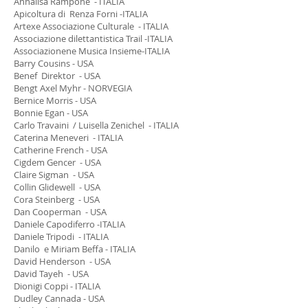
Annalisa Rampone - ITALIA
Apicoltura di Renza Forni -ITALIA
Artexe Associazione Culturale - ITALIA
Associazione dilettantistica Trail -ITALIA
Associazionene Musica Insieme-ITALIA
Barry Cousins - USA
Benef Direktor - USA
Bengt Axel Myhr - NORVEGIA
Bernice Morris - USA
Bonnie Egan - USA
Carlo Travaini / Luisella Zenichel - ITALIA
Caterina Meneveri - ITALIA
Catherine French - USA
Cigdem Gencer - USA
Claire Sigman - USA
Collin Glidewell - USA
Cora Steinberg - USA
Dan Cooperman - USA
Daniele Capodiferro -ITALIA
Daniele Tripodi - ITALIA
Danilo e Miriam Beffa - ITALIA
David Henderson - USA
David Tayeh - USA
Dionigi Coppi - ITALIA
Dudley Cannada - USA