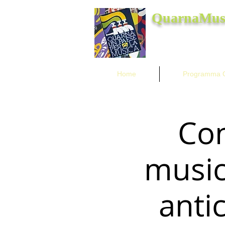
QuarnaMus
Home
Programma G
Con
music
anti