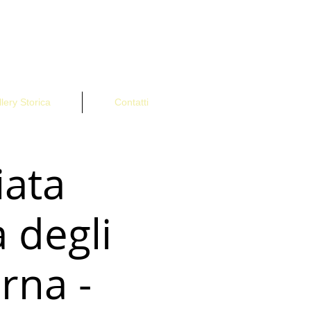
lery Storica
Contatti
iata
 degli
rna -