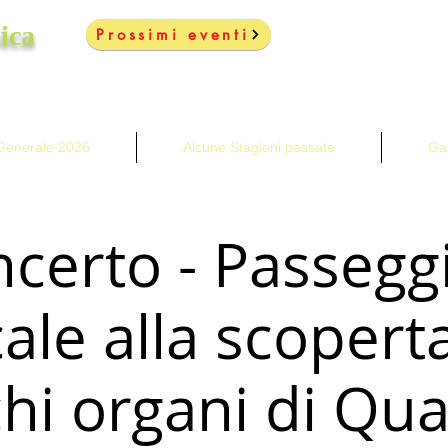
ica
Prossimi eventi
enerale 2026
Alcune Stagioni passate
Gal
certo - Passegg
ale alla scoperta
chi organi di Qua