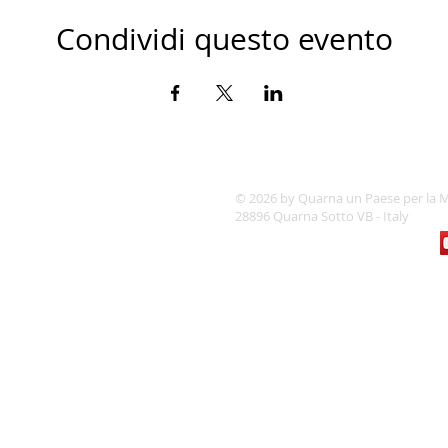
Condividi questo evento
© 2026 by Quarna un Paese per la M
28896 Quarna Sotto VB - Italy
quarnamusica@gmail.com